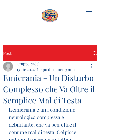
Post
Gruppo Sadel
13 dic 2024
Tempo di lettura: 3 min
Emicrania - Un Disturbo
Complesso che Va Oltre il
Semplice Mal di Testa
L'emicrania è una condizione 
neurologica complessa e 
debilitante, che va ben oltre il 
comune mal di testa. Colpisce 
milioni di persone in tutto il 