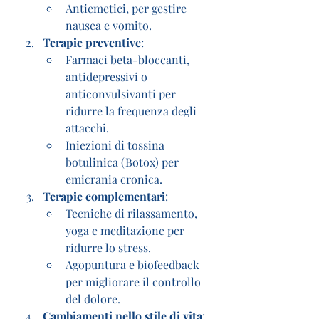
Antiemetici, per gestire 
nausea e vomito.
Terapie preventive
:
Farmaci beta-bloccanti, 
antidepressivi o 
anticonvulsivanti per 
ridurre la frequenza degli 
attacchi.
Iniezioni di tossina 
botulinica (Botox) per 
emicrania cronica.
Terapie complementari
:
Tecniche di rilassamento, 
yoga e meditazione per 
ridurre lo stress.
Agopuntura e biofeedback 
per migliorare il controllo 
del dolore.
Cambiamenti nello stile di vita
: