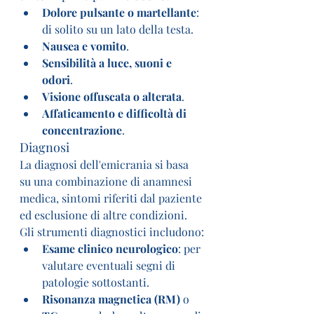
Dolore pulsante o martellante
: 
di solito su un lato della testa.
Nausea e vomito
.
Sensibilità a luce, suoni e 
odori
.
Visione offuscata o alterata
.
Affaticamento e difficoltà di 
concentrazione
.
Diagnosi
La diagnosi dell'emicrania si basa 
su una combinazione di anamnesi 
medica, sintomi riferiti dal paziente 
ed esclusione di altre condizioni. 
Gli strumenti diagnostici includono:
Esame clinico neurologico
: per 
valutare eventuali segni di 
patologie sottostanti.
Risonanza magnetica (RM)
 o 