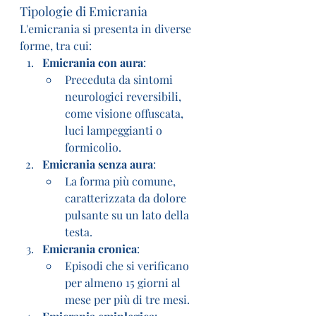
Tipologie di Emicrania
L'emicrania si presenta in diverse 
forme, tra cui:
Emicrania con aura
:
Preceduta da sintomi 
neurologici reversibili, 
come visione offuscata, 
luci lampeggianti o 
formicolio.
Emicrania senza aura
:
La forma più comune, 
caratterizzata da dolore 
pulsante su un lato della 
testa.
Emicrania cronica
:
Episodi che si verificano 
per almeno 15 giorni al 
mese per più di tre mesi.