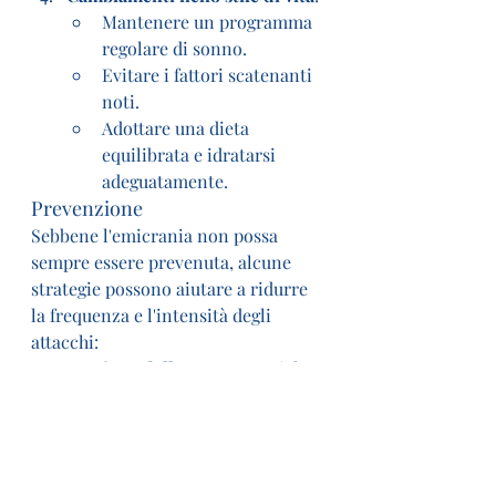
Mantenere un programma 
regolare di sonno.
Evitare i fattori scatenanti 
noti.
Adottare una dieta 
equilibrata e idratarsi 
adeguatamente.
Prevenzione
Sebbene l'emicrania non possa 
sempre essere prevenuta, alcune 
strategie possono aiutare a ridurre 
la frequenza e l'intensità degli 
attacchi:
Gestione dello stress
: tecniche 
come il rilassamento 
progressivo e la mindfulness.
Attività fisica regolare
: esercizi 
aerobici per migliorare il 