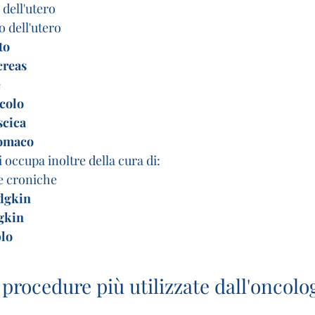
 dell'utero
 dell'utero
to
creas
e
icolo
scica
tomaco
occupa inoltre della cura di:
 e croniche
dgkin
gkin
lo
 procedure più utilizzate dall'oncolo