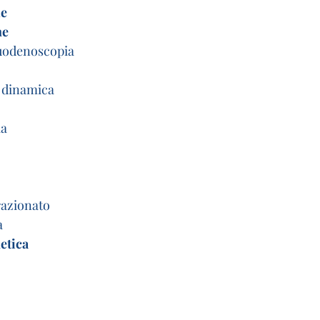
ue
ne
uodenoscopia
a dinamica
ia
razionato
a
etica