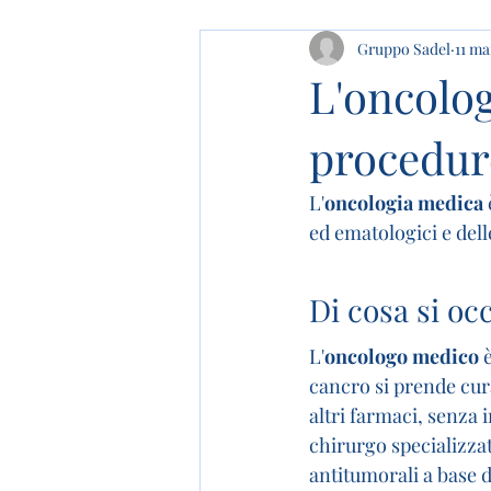
Gruppo Sadel
11 ma
L'oncolog
procedure
L'
oncologia medica
ed ematologici e dell
Di cosa si oc
L'
oncologo medico
 
cancro si prende cura
altri farmaci, senza
chirurgo specializzat
antitumorali a base d