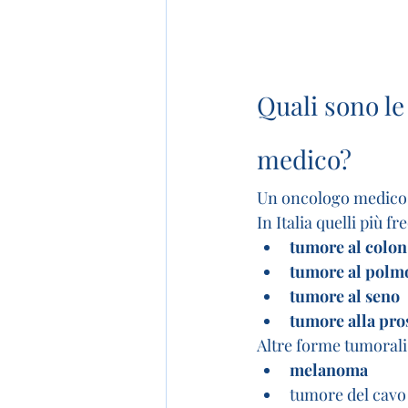
Quali sono le
medico?
Un oncologo medico pu
In Italia quelli più f
tumore al colon
tumore al polm
tumore al seno
tumore alla pro
Altre forme tumorali
melanoma
tumore del cavo