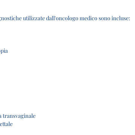
gnostiche utilizzate dall'oncologo medico sono incluse:
opia
a transvaginale
ettale