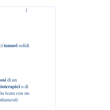
ei 
tumori
 solidi 
osi
 di un 
ioterapici
 o di 
 in team con un 
attamenti 