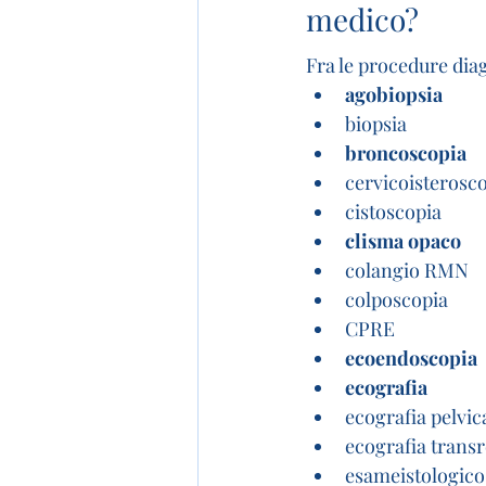
medico?
Fra le procedure dia
agobiopsia
biopsia
broncoscopia
cervicoisterosc
cistoscopia
clisma opaco
colangio RMN
colposcopia
CPRE
ecoendoscopia
ecografia
ecografia pelvic
ecografia transr
esameistologico