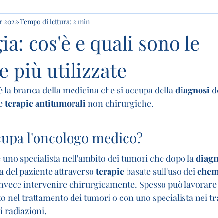
r 2022
Tempo di lettura: 2 min
ia: cos'è e quali sono le
 più utilizzate
 è la branca della medicina che si occupa della 
diagnosi
 d
e 
terapie antitumorali
 non chirurgiche.
cupa l'oncologo medico?
è uno specialista nell'ambito dei tumori che dopo la 
diagn
 del paziente attraverso 
terapie
 basate sull'uso dei 
chem
 invece intervenire chirurgicamente. Spesso può lavorare
o nel trattamento dei tumori o con uno specialista nei tr
i radiazioni.