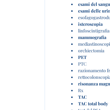
esami del sang
esami delle uri
esofagogastrod
isteroscopia
linfoscintigrafi
mammografia
mediastinoscop
orchiectomia
PET
PTC
razionamento f
rettocolonscopi
risonanza magn
Rx
TAC
TAC total body