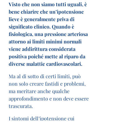
Visto che non siamo tutti uguali, è 
bene chiarire che un’ipotensione 
lieve è generalmente priva di 
significato clinico. Quando è 
fisiologica, una pressione arteriosa 
attorno ai limiti minimi normali 
viene addirittura considerata 
positiva poiché mette al riparo da 
diverse malattie cardiovascolari.
Ma al di sotto di certi limiti, può 
non solo creare fastidi e problemi, 
ma meritare anche qualche 
approfondimento e non deve essere 
trascurata.
I sintomi dell’ipotensione cui 
prestare attenzione per avere 
comunque un parere del medico, 