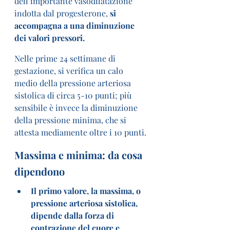
dell’importante vasodilatazione 
indotta dal progesterone, 
si 
accompagna a una diminuzione 
dei valori pressori.
Nelle prime 24 settimane di 
gestazione, si verifica un calo 
medio della pressione arteriosa 
sistolica di circa 5-10 punti; più 
sensibile è invece la diminuzione 
della pressione minima, che si 
attesta mediamente oltre i 10 punti.
Massima e minima: da cosa 
dipendono
Il primo valore, la massima, o 
pressione arteriosa sistolica, 
dipende dalla forza di 
contrazione del cuore e 