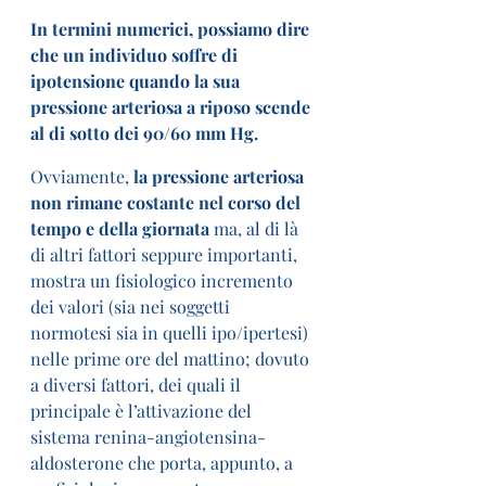
In termini numerici, possiamo dire 
che un individuo soffre di 
ipotensione quando la sua 
pressione arteriosa a riposo scende 
al di sotto dei 90/60 mm Hg.
Ovviamente,
 la pressione arteriosa 
non rimane costante nel corso del 
tempo e della giornata
 ma, al di là 
di altri fattori seppure importanti, 
mostra un fisiologico incremento 
dei valori (sia nei soggetti 
normotesi sia in quelli ipo/ipertesi) 
nelle prime ore del mattino; dovuto 
a diversi fattori, dei quali il 
principale è l’attivazione del 
sistema renina-angiotensina-
aldosterone che porta, appunto, a 