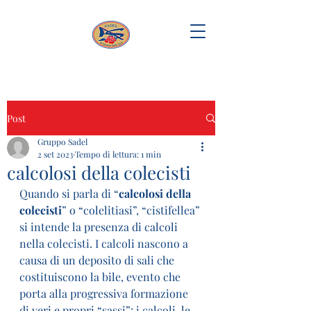
Post
Gruppo Sadel
2 set 2023
Tempo di lettura: 1 min
calcolosi della colecisti
Quando si parla di “
calcolosi della 
colecisti
” o “colelitiasi”, “cistifellea” 
si intende la presenza di calcoli 
nella colecisti. I calcoli nascono a 
causa di un deposito di sali che 
costituiscono la bile, evento che 
porta alla progressiva formazione 
di veri e propri “sassi”: i calcoli, le 