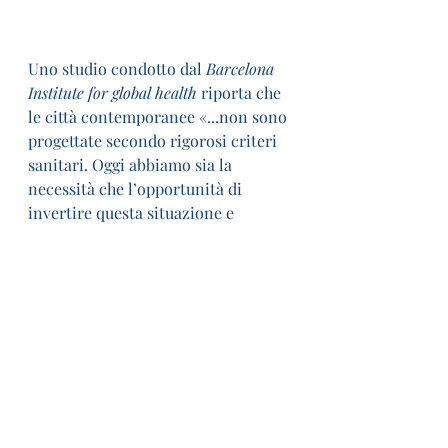
Uno studio condotto dal 
Barcelona 
Institute for global health 
riporta che 
le città contemporanee «...non sono 
progettate secondo rigorosi criteri 
sanitari. Oggi abbiamo sia la 
necessità che l’opportunità di 
invertire questa situazione e 
applicare tutte le prove scientifiche 
disponibili per trasformare gli spazi 
urbani e creare città in grado di 
rendere la citt
adinanza fisicamente 
e mentalmente più sana».
La 
pandemia
, dunque, non è più 
vista esclusivamente come 
un’emergenza sanitaria e la volontà 