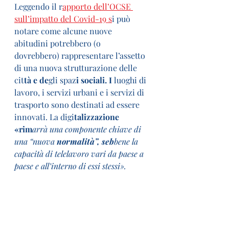
Leggendo il r
apporto dell’OCSE 
sull’impatto del Covid-19 s
i può 
notare come alcune nuove 
abitudini potrebbero (o 
dovrebbero) rappresentare l’assetto 
di una nuova strutturazione delle 
cit
tà e de
gli spaz
i sociali. I 
luoghi di 
lavoro, i servizi urbani e i servizi di 
trasporto sono destinati ad essere 
innovati. La digi
talizzazione 
«rim
arrà una componente chiave di 
una “nuova
 normalità”, seb
bene la 
capacità di telelavoro vari da paese a 
paese e all’interno di essi stessi».