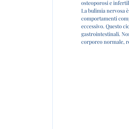
osteoporosi e infertil
La bulimia nervosa è 
comportamenti compens
eccessivo. Questo cicl
gastrointestinali. N
corporeo normale, re