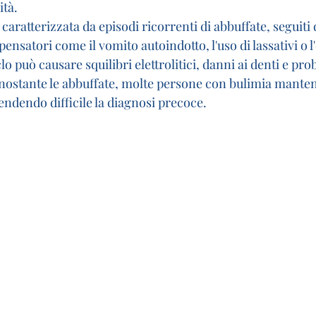
ità.
caratterizzata da episodi ricorrenti di abbuffate, seguiti 
atori come il vomito autoindotto, l'uso di lassativi o l'e
o può causare squilibri elettrolitici, danni ai denti e pro
onostante le abbuffate, molte persone con bulimia mante
ndendo difficile la diagnosi precoce.