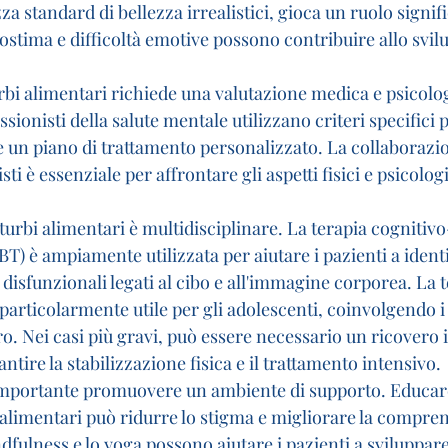
za standard di bellezza irrealistici, gioca un ruolo signifi
ostima e difficoltà emotive possono contribuire allo svil
rbi alimentari richiede una valutazione medica e psicolo
sionisti della salute mentale utilizzano criteri specifici p
e un piano di trattamento personalizzato. La collaborazio
sti è essenziale per affrontare gli aspetti fisici e psicologi
sturbi alimentari è multidisciplinare. La terapia cognitivo
 è ampiamente utilizzata per aiutare i pazienti a identi
 disfunzionali legati al cibo e all'immagine corporea. La t
particolarmente utile per gli adolescenti, coinvolgendo i 
o. Nei casi più gravi, può essere necessario un ricovero i
ntire la stabilizzazione fisica e il trattamento intensivo.
è importante promuovere un ambiente di supporto. Educar
i alimentari può ridurre lo stigma e migliorare la compre
dfulness e lo yoga possono aiutare i pazienti a sviluppar