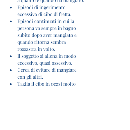
a quanto e quando ha mangiato.
Episodi di ingerimento 
eccessivo di cibo di fretta.
Episodi continuati in cui la 
persona va sempre in bagno 
subito dopo aver mangiato e 
quando ritorna sembra 
rossastra in volto.
Il soggetto si allena in modo 
eccessivo, quasi ossessivo.
Cerca di evitare di mangiare 
con gli altri.
Taglia il cibo in pezzi molto 
piccoli o mangia estremamente 
lentamente.
Indossa vestiti larghi per 
nascondere la perdita di peso.
Può essere difficile chiedere aiuto 