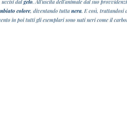
uccisi dal 
gelo
. All'uscita dell'animale dal suo provvidenzi
mbiato colore
, diventando tutta 
nera
. E così, trattandosi 
nto in poi tutti gli esemplari sono nati neri come il carbo