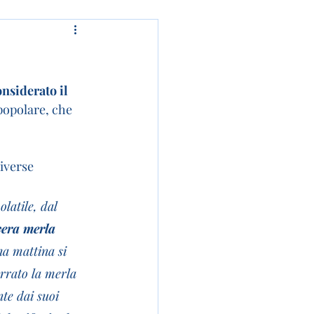
onsiderato il 
 popolare, che 
iverse 
latile, dal 
vera merla 
na mattina si 
rrato la merla 
te dai suoi 