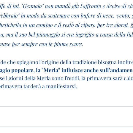
ffe di lui. "Gennaio" non mandò giù l'affronto e decise di ch
"Febbraio" in modo da scatenare con bufere di neve, vento, g
chetichella in un camino e lì restò al riparo per tre giorni.
va, ma il suo bel piumaggio si era ingrigito a causa della ful
imase per sempre con le piume scure.
de che spiegano l'origine della tradizione bisogna inoltr
dagio popolare, la "Merla" influisce anche sull'andament
 se i giorni della Merla sono freddi, la primavera sarà cald
primavera tarderà a manifestarsi.