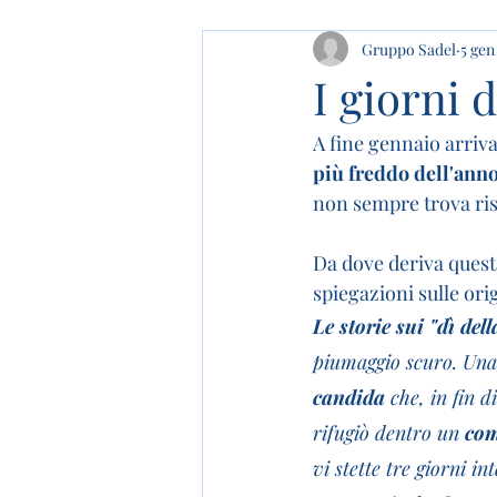
Gruppo Sadel
5 gen
I giorni 
A fine gennaio arriva
più freddo dell'ann
non sempre trova ris
Da dove deriva quest
spiegazioni sulle ori
Le storie sui "dì del
piumaggio scuro. Una 
candida 
che, in fin di
rifugiò dentro un 
com
vi stette tre giorni 