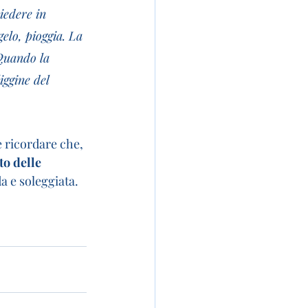
iedere in 
elo, pioggia. La 
 Quando la 
iggine del 
e ricordare che, 
o delle 
a e soleggiata. 