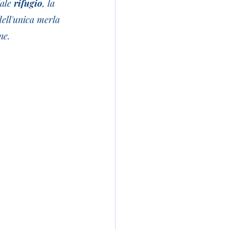
ale 
rifugio
, la 
dell'unica merla 
ne.