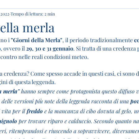
 2022
Tempo di lettura: 2 min
della merla
no i 
"Giorni della Merla"
, il periodo tradizionalmente
 c
o
, ovvero il 
29, 30 e 31 gennaio
. Si tratta di una credenza
contro nelle reali condizioni meteo. 
a credenza? Come spesso accade in questi casi, ci sono d
gini di questa leggenda. 
la merla"
 hanno sempre come protagonista questo diffuso vo
delle versioni più note della leggenda racconta di una
 po
 vita per il 
freddo 
e la mancanza di cibo dovuta al gelo, u
ignolo 
per trovare riparo e calduccio. Secondo quanto na
interi, ritemprandosi e riuscendo a sopravvivere, diversamen