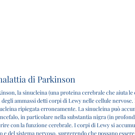
alattia di Parkinson 
kinson, la sinucleina (una proteina cerebrale che aiuta le 
egli ammassi detti corpi di Lewy nelle cellule nervose. 
inucleina ripiegata erroneamente. La sinucleina può accum
ncefalo, in particolare nella substantia nigra (in profondi
ferire con la funzione cerebrale. I corpi di Lewy si accum
llo e del sistema nervoso, suggerendo che possano essere 