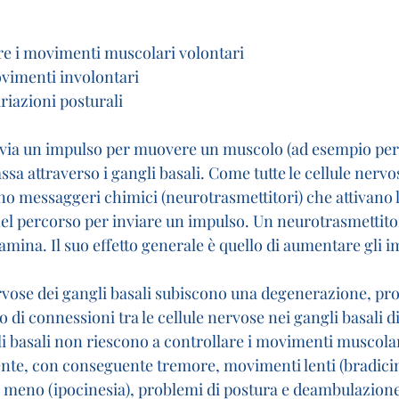
re i movimenti muscolari volontari
vimenti involontari
riazioni posturali
nvia un impulso per muovere un muscolo (ad esempio per 
ssa attraverso i gangli basali. Come tutte le cellule nervos
ano messaggeri chimici (neurotrasmettitori) che attivano l
el percorso per inviare un impulso. Un neurotrasmettitor
pamina. Il suo effetto generale è quello di aumentare gli i
rvose dei gangli basali subiscono una degenerazione, p
di connessioni tra le cellule nervose nei gangli basali d
i basali non riescono a controllare i movimenti muscola
e, con conseguente tremore, movimenti lenti (bradicin
meno (ipocinesia), problemi di postura e deambulazione 