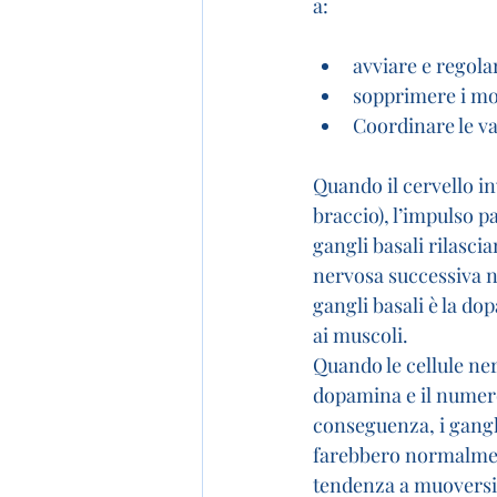
a:
avviare e regola
sopprimere i mo
Coordinare le va
Quando il cervello i
braccio), l’impulso pa
gangli basali rilasci
nervosa successiva n
gangli basali è la do
ai muscoli.
Quando le cellule ne
dopamina e il numero 
conseguenza, i gangl
farebbero normalment
tendenza a muoversi 