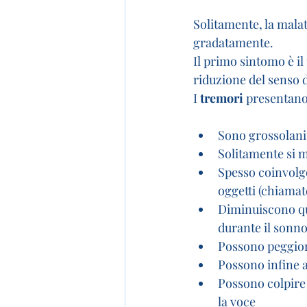
Solitamente, la malat
gradatamente.
Il primo sintomo è i
riduzione del senso d
I 
tremori
 presentano 
Sono grossolani 
Solitamente si 
Spesso coinvolg
oggetti (chiama
Diminuiscono q
durante il sonn
Possono peggiora
Possono infine a
Possono colpire a
la voce