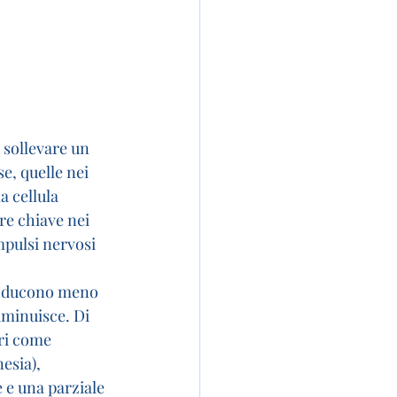
sollevare un 
e, quelle nei 
a cellula 
e chiave nei 
mpulsi nervosi 
roducono meno 
iminuisce. Di 
ri come 
esia), 
e una parziale 