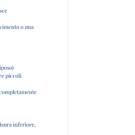
sce 
ovimento o una 
iposo) 
e piccoli 
 completamente 
isura inferiore, 