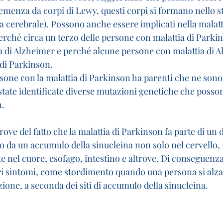
 demenza da corpi di Lewy, questi corpi si formano nello s
ia cerebrale). Possono anche essere implicati nella malatt
erché circa un terzo delle persone con malattia di Parki
ia di Alzheimer e perché alcune persone con malattia di 
 di Parkinson.
rsone con la malattia di Parkinson ha parenti che ne sono 
o state identificate diverse mutazioni genetiche che posso
. 
ove del fatto che la malattia di Parkinson fa parte di un d
to da un accumulo della sinucleina non solo nel cervello,
te nel cuore, esofago, intestino e altrove. Di conseguenza
i sintomi, come stordimento quando una persona si alza in
izione, a seconda dei siti di accumulo della sinucleina.