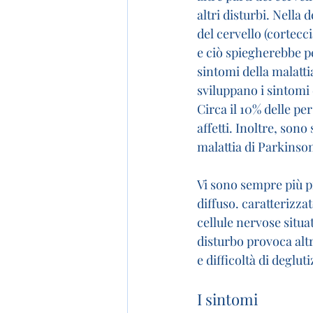
altri disturbi. Nella
del cervello (cortecc
e ciò spiegherebbe p
sintomi della malatt
sviluppano i sintomi
Circa il 10% delle pe
affetti. Inoltre, son
malattia di Parkinson
Vi sono sempre più pr
diffuso. caratterizza
cellule nervose situa
disturbo provoca altr
e difficoltà di deglut
I sintomi 