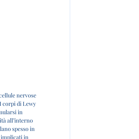
cellule nervose 
I corpi di Lewy 
ularsi in 
tà all’interno 
ulano spesso in 
implicati in 