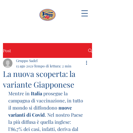
Post
Gruppo Sadel
13 ago 2021
Tempo di lettura: 2 min
La nuova scoperta: la
variante Giapponese
Mentre in 
Italia 
prosegue la 
campagna di vaccinazione, in tutto 
il mondo si diffondono 
nuove 
varianti di Covid
. Nel nostro Paese 
la più diffusa è quella inglese: 
l'86,7% dei casi, infatti, deriva dal 