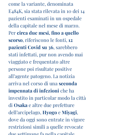
come la variante, denominata 
E484K, sia stata rilevata in 10 dei 14 
pazienti esaminati in un ospedale 
della capitale nel mese di marzo.
Per 
circa due mesi, fino a quello 
scorso
, riferiscono le fonti, 
12 
pazienti Covid su 36
, sarebbero 
stati infettati, pur non avendo mai 
viaggiato e frequentato altre 
persone poi risultate positive 
all’agente patogeno. La notizia 
arriva nel corso di una 
seconda 
impennata di infezioni 
che ha 
investito in particolar modo la città 
di 
Osaka 
e altre due prefetture 
dell’arcipelago, 
Hyogo 
e 
Miyagi
, 
dove da oggi sono entrate in vigore 
restrizioni simili a quelle revocate 
due settimane fa nella capitale 