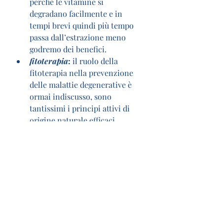
perchè le vitamine si 
degradano facilmente e in 
tempi brevi quindi più tempo 
passa dall’estrazione meno 
godremo dei benefici.
fitoterapia
:
 il ruolo della 
fitoterapia nella prevenzione 
delle malattie degenerative è 
ormai indiscusso, sono 
tantissimi i principi attivi di 
origine naturale efficaci 
soprattutto per il loro alto 
potere antiossidante. Tra i più 
potenti antiossidanti presenti 
in natura abbiamo l’estratto di 
foglie di olivo capace di 
contrastare gli effetti nocivi dei 
radicali liberi sulle cellule, 
inoltre ha un importantissimo 