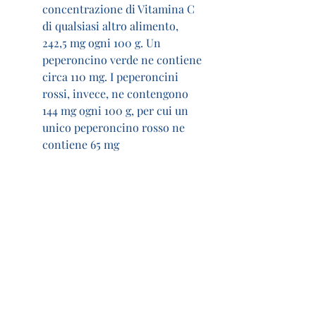
concentrazione di Vitamina C 
di qualsiasi altro alimento, 
242,5 mg ogni 100 g. Un 
peperoncino verde ne contiene 
circa 110 mg. I peperoncini 
rossi, invece, ne contengono 
144 mg ogni 100 g, per cui un 
unico peperoncino rosso ne 
contiene 65 mg
I peperoni
: a seconda del loro 
colore, i peperoni hanno un 
contenuto di Vitamina C che va 
da 184 mg a 132 mg per 100gr. I 
gialli ne contengono di più, i 
verdi meno
I cavoli
: oltre ad essere ricco di 
calcio, il cavolo crudo fornisce 
120 mg di vitamina C ogni 100 g
La rucola
: anche la buona 